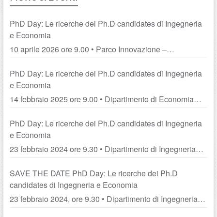
PhD Day: Le ricerche dei Ph.D candidates di Ingegneria
e Economia
10 aprile 2026 ore 9.00 • Parco Innovazione –
Capannone 15c Piazzale Europa, 1, 42122 – Reggio
Emilia
PhD Day: Le ricerche dei Ph.D candidates di Ingegneria
e Economia
14 febbraio 2025 ore 9.00 • Dipartimento di Economia
“Marco Biagi”
PhD Day: Le ricerche dei Ph.D candidates di Ingegneria
e Economia
23 febbraio 2024 ore 9.30 • Dipartimento di Ingegneria
“Enzo Ferrari”
SAVE THE DATE PhD Day: Le ricerche dei Ph.D
candidates di Ingegneria e Economia
23 febbraio 2024, ore 9.30 • Dipartimento di Ingegneria
“Enzo Ferrari”